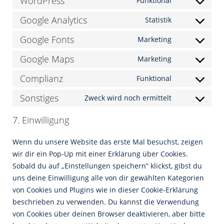
WordPress
Funktional
Consent
to
Google Analytics
Statistik
Consent
service
to
Google Fonts
Marketing
wordpress
Consent
service
to
Google Maps
Marketing
google-
Consent
service
analytics
to
Complianz
Funktional
google-
Consent
service
fonts
to
Sonstiges
Zweck wird noch ermittelt
google-
Consent
service
maps
to
7. Einwilligung
complianz
service
sonstiges
Wenn du unsere Website das erste Mal besuchst, zeigen
wir dir ein Pop-Up mit einer Erklärung über Cookies.
Sobald du auf „Einstellungen speichern“ klickst, gibst du
uns deine Einwilligung alle von dir gewählten Kategorien
von Cookies und Plugins wie in dieser Cookie-Erklärung
beschrieben zu verwenden. Du kannst die Verwendung
von Cookies über deinen Browser deaktivieren, aber bitte